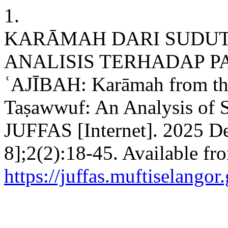
1.
KARĀMAH DARI SUDUT
ANALISIS TERHADAP P
ʿAJĪBAH: Karāmah from the
Taṣawwuf: An Analysis of S
JUFFAS [Internet]. 2025 De
8];2(2):18-45. Available fr
https://juffas.muftiselango