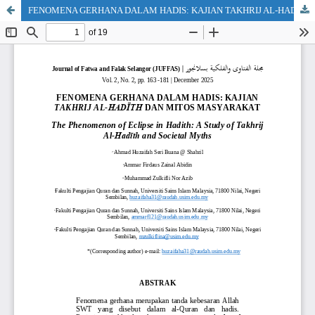
FENOMENA GERHANA DALAM HADIS: KAJIAN TAKHRIJ AL-HADĪTH DAN MITOS MASYARAKAT