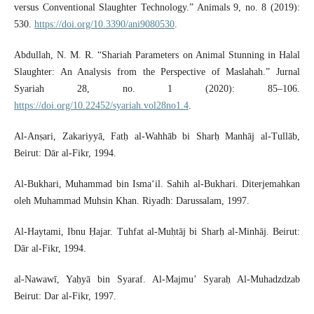
versus Conventional Slaughter Technology.” Animals 9, no. 8 (2019):
530.
https://doi.org/10.3390/ani9080530
.
Abdullah, N. M. R. “Shariah Parameters on Animal Stunning in Halal
Slaughter: An Analysis from the Perspective of Maslahah.” Jurnal
Syariah 28, no. 1 (2020): 85–106.
https://doi.org/10.22452/syariah.vol28no1.4
.
Al-Anṣari, Zakariyyā, Fatḥ al-Wahhāb bi Sharḥ Manhāj al-Tullāb,
Beirut: Dār al-Fikr, 1994.
Al-Bukhari, Muhammad bin Isma‘il. Sahih al-Bukhari. Diterjemahkan
oleh Muhammad Muhsin Khan. Riyadh: Darussalam, 1997.
Al-Haytami, Ibnu Ḥajar. Tuhfat al-Muḥtāj bi Sharḥ al-Minhāj. Beirut:
Dār al-Fikr, 1994.
al-Nawawī, Yaḥyā bin Syaraf. Al-Majmu’ Syaraḥ Al-Muhadzdzab
Beirut: Dar al-Fikr, 1997.