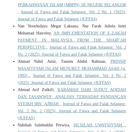
PERKAHWINAN ISLAM (MBPPI) DI NEGERI SELANGOR
,
Journal of Fatwa and Falak Selangor: Vol. 2 No. 1 (2025):
Journal of Fatwa and Falak Selangor (JUFFAS)
Nan Noorhidayu Megat Laksana, Nur Farah Adiela binti
Mohamad Hairolny,
AN IMPLEMENTATION OF E-ZAKĀH
PAYMENT IN MALAYSIA FROM THE SHARĪ‘AH
PERSPECTIVE
,
Journal of Fatwa and Falak Selangor: Vol. 2
No. 2 (2025): Journal of Fatwa and Falak Selangor (JUFFAS)
Ahmad Nabil Amir, Tasnim Abdul Rahman,
PRINSIP
WASATIYYAH ISLAM MENURUT MUHAMMAD ASAD (w.
1992)
,
Journal of Fatwa and Falak Selangor: Vol. 2 No. 2
(2025): Journal of Fatwa and Falak Selangor (JUFFAS)
Ahmad Arif Zulkifi,
KARĀMAH DARI SUDUT AQIDAH
DAN TASAWWUF: ANALISIS TERHADAP PANDANGAN
SYEIKH IBN ʿAJĪBAH
,
Journal of Fatwa and Falak Selangor:
Vol. 2 No. 2 (2025): Journal of Fatwa and Falak Selangor
(JUFFAS)
Nabihah Salehuddin Perwira,
SILSILAH UWAYSIYYAH
,