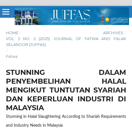
HOME
/
ARCHIVES
/
VOL. 2 NO. 2 (2025): JOURNAL OF FATWA AND FALAK
SELANGOR (JUFFAS)
/
Fatwa
STUNNING DALAM
PENYEMBELIHAN HALAL
MENGIKUT TUNTUTAN SYARIAH
DAN KEPERLUAN INDUSTRI DI
MALAYSIA
Stunning in Halal Slaughtering According to Shariah Requirements
and Industry Needs in Malaysia