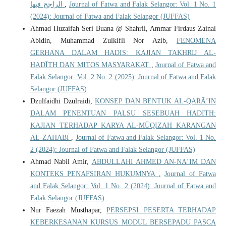
الراجح فيها
,
Journal of Fatwa and Falak Selangor: Vol. 1 No. 1
(2024): Journal of Fatwa and Falak Selangor (JUFFAS)
Ahmad Huzaifah Seri Buana @ Shahril, Ammar Firdaus Zainal
Abidin, Muhammad Zulkifli Nor Azib,
FENOMENA
GERHANA DALAM HADIS: KAJIAN TAKHRIJ AL-
HADĪTH DAN MITOS MASYARAKAT
,
Journal of Fatwa and
Falak Selangor: Vol. 2 No. 2 (2025): Journal of Fatwa and Falak
Selangor (JUFFAS)
Dzulfaidhi Dzulraidi,
KONSEP DAN BENTUK AL-QARĀ’IN
DALAM PENENTUAN PALSU SESEBUAH HADITH:
KAJIAN TERHADAP KARYA AL-MŪQIZAH KARANGAN
AL-ZAHABĪ
,
Journal of Fatwa and Falak Selangor: Vol. 1 No.
2 (2024): Journal of Fatwa and Falak Selangor (JUFFAS)
Ahmad Nabil Amir,
ABDULLAHI AHMED AN-NA‘IM DAN
KONTEKS PENAFSIRAN HUKUMNYA
,
Journal of Fatwa
and Falak Selangor: Vol. 1 No. 2 (2024): Journal of Fatwa and
Falak Selangor (JUFFAS)
Nur Faezah Musthapar,
PERSEPSI PESERTA TERHADAP
KEBERKESANAN KURSUS MODUL BERSEPADU PASCA