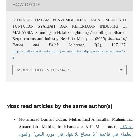
HOW TO CITE
STUNNING DALAM PENYEMBELIHAN HALAL MENGIKUT
TUNTUTAN SYARIAH DAN KEPERLUAN INDUSTRI DI
MALAYSIA: Stunning in Halal Slaughtering According to Shariah
Requirements and Industry Needs in Malaysia. (2025).
Journal of
Fatwa and Falak Selangor
,
2
(2), 107-137.
https://juffas.muftiselangor.gov.my/index.php/jurnal/article/view/6
2
MORE CITATION FORMATS
Most read articles by the same author(s)
Mohammad Burhan Uddin, Muhammad Amanullah Muhammad
Amanullah, Muhiuddin Khandokar Arif Muhammad,
اختلاف
العلماء في قاعدة "لا مساغ للاجتهاد في مورد النص" والقول