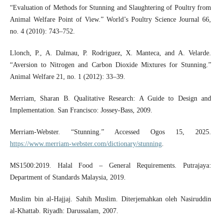
“Evaluation of Methods for Stunning and Slaughtering of Poultry from
Animal Welfare Point of View.” World’s Poultry Science Journal 66,
no. 4 (2010): 743–752.
Llonch, P., A. Dalmau, P. Rodriguez, X. Manteca, and A. Velarde.
“Aversion to Nitrogen and Carbon Dioxide Mixtures for Stunning.”
Animal Welfare 21, no. 1 (2012): 33–39.
Merriam, Sharan B. Qualitative Research: A Guide to Design and
Implementation. San Francisco: Jossey-Bass, 2009.
Merriam-Webster. “Stunning.” Accessed Ogos 15, 2025.
https://www.merriam-webster.com/dictionary/stunning
.
MS1500:2019. Halal Food – General Requirements. Putrajaya:
Department of Standards Malaysia, 2019.
Muslim bin al-Hajjaj. Sahih Muslim. Diterjemahkan oleh Nasiruddin
al-Khattab. Riyadh: Darussalam, 2007.