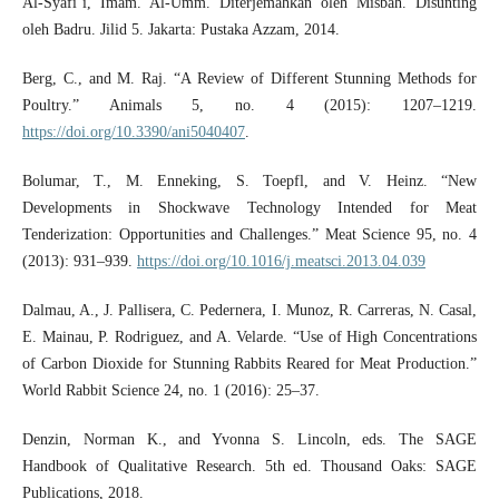
Al-Syafi’ī, Imam. Al-Umm. Diterjemahkan oleh Misbah. Disunting
oleh Badru. Jilid 5. Jakarta: Pustaka Azzam, 2014.
Berg, C., and M. Raj. “A Review of Different Stunning Methods for
Poultry.” Animals 5, no. 4 (2015): 1207–1219.
https://doi.org/10.3390/ani5040407
.
Bolumar, T., M. Enneking, S. Toepfl, and V. Heinz. “New
Developments in Shockwave Technology Intended for Meat
Tenderization: Opportunities and Challenges.” Meat Science 95, no. 4
(2013): 931–939.
https://doi.org/10.1016/j.meatsci.2013.04.039
Dalmau, A., J. Pallisera, C. Pedernera, I. Munoz, R. Carreras, N. Casal,
E. Mainau, P. Rodriguez, and A. Velarde. “Use of High Concentrations
of Carbon Dioxide for Stunning Rabbits Reared for Meat Production.”
World Rabbit Science 24, no. 1 (2016): 25–37.
Denzin, Norman K., and Yvonna S. Lincoln, eds. The SAGE
Handbook of Qualitative Research. 5th ed. Thousand Oaks: SAGE
Publications, 2018.