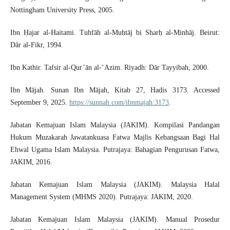
Nottingham University Press, 2005.
Ibn Ḥajar al-Haitami. Tuhfāh al-Muḥtāj bi Sharḥ al-Minhāj. Beirut:
Dār al-Fikr, 1994.
Ibn Kathir. Tafsir al-Qur’ān al-‘Azim. Riyadh: Dār Tayyibah, 2000.
Ibn Mājah. Sunan Ibn Mājah, Kitab 27, Hadis 3173. Accessed
September 9, 2025.
https://sunnah.com/ibnmajah:3173
.
Jabatan Kemajuan Islam Malaysia (JAKIM). Kompilasi Pandangan
Hukum Muzakarah Jawatankuasa Fatwa Majlis Kebangsaan Bagi Hal
Ehwal Ugama Islam Malaysia. Putrajaya: Bahagian Pengurusan Fatwa,
JAKIM, 2016.
Jabatan Kemajuan Islam Malaysia (JAKIM). Malaysia Halal
Management System (MHMS 2020). Putrajaya: JAKIM, 2020.
Jabatan Kemajuan Islam Malaysia (JAKIM). Manual Prosedur