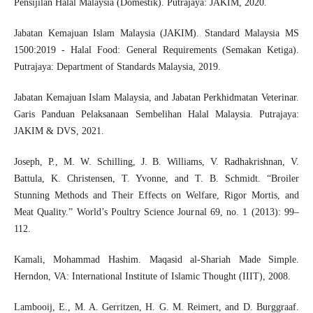
Pensijilan Halal Malaysia (Domestik). Putrajaya: JAKIM, 2020.
Jabatan Kemajuan Islam Malaysia (JAKIM). Standard Malaysia MS
1500:2019 - Halal Food: General Requirements (Semakan Ketiga).
Putrajaya: Department of Standards Malaysia, 2019.
Jabatan Kemajuan Islam Malaysia, and Jabatan Perkhidmatan Veterinar.
Garis Panduan Pelaksanaan Sembelihan Halal Malaysia. Putrajaya:
JAKIM & DVS, 2021.
Joseph, P., M. W. Schilling, J. B. Williams, V. Radhakrishnan, V.
Battula, K. Christensen, T. Yvonne, and T. B. Schmidt. “Broiler
Stunning Methods and Their Effects on Welfare, Rigor Mortis, and
Meat Quality.” World’s Poultry Science Journal 69, no. 1 (2013): 99–
112.
Kamali, Mohammad Hashim. Maqasid al-Shariah Made Simple.
Herndon, VA: International Institute of Islamic Thought (IIIT), 2008.
Lambooij, E., M. A. Gerritzen, H. G. M. Reimert, and D. Burggraaf.