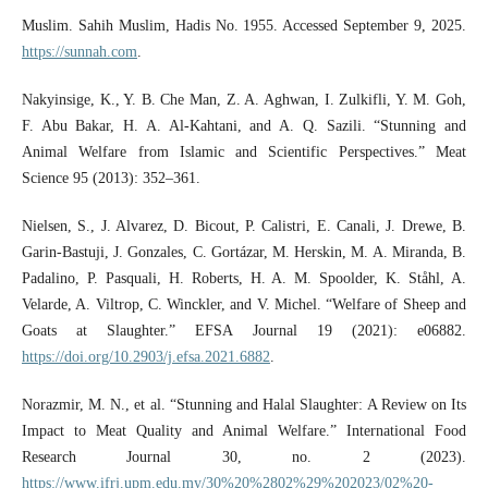
Muslim. Sahih Muslim, Hadis No. 1955. Accessed September 9, 2025.
https://sunnah.com
.
Nakyinsige, K., Y. B. Che Man, Z. A. Aghwan, I. Zulkifli, Y. M. Goh,
F. Abu Bakar, H. A. Al-Kahtani, and A. Q. Sazili. “Stunning and
Animal Welfare from Islamic and Scientific Perspectives.” Meat
Science 95 (2013): 352–361.
Nielsen, S., J. Alvarez, D. Bicout, P. Calistri, E. Canali, J. Drewe, B.
Garin-Bastuji, J. Gonzales, C. Gortázar, M. Herskin, M. A. Miranda, B.
Padalino, P. Pasquali, H. Roberts, H. A. M. Spoolder, K. Ståhl, A.
Velarde, A. Viltrop, C. Winckler, and V. Michel. “Welfare of Sheep and
Goats at Slaughter.” EFSA Journal 19 (2021): e06882.
https://doi.org/10.2903/j.efsa.2021.6882
.
Norazmir, M. N., et al. “Stunning and Halal Slaughter: A Review on Its
Impact to Meat Quality and Animal Welfare.” International Food
Research Journal 30, no. 2 (2023).
https://www.ifrj.upm.edu.my/30%20%2802%29%202023/02%20-