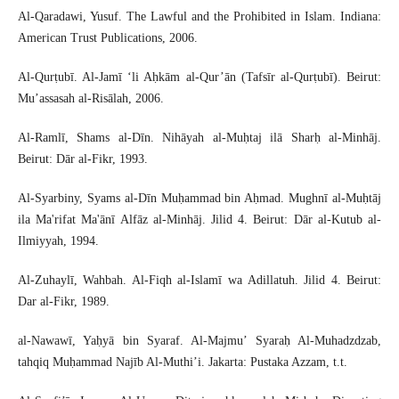
Al-Qaradawi, Yusuf. The Lawful and the Prohibited in Islam. Indiana:
American Trust Publications, 2006.
Al-Qurṭubī. Al-Jamī ‘li Aḥkām al-Qur’ān (Tafsīr al-Qurṭubī). Beirut:
Mu’assasah al-Risālah, 2006.
Al-Ramlī, Shams al-Dīn. Nihāyah al-Muḥtaj ilā Sharḥ al-Minhāj.
Beirut: Dār al-Fikr, 1993.
Al-Syarbiny, Syams al-Dīn Muḥammad bin Aḥmad. Mughnī al-Muḥtāj
ila Ma'rifat Ma'ānī Alfāz al-Minhāj. Jilid 4. Beirut: Dār al-Kutub al-
Ilmiyyah, 1994.
Al-Zuhaylī, Wahbah. Al-Fiqh al-Islamī wa Adillatuh. Jilid 4. Beirut:
Dar al-Fikr, 1989.
al-Nawawī, Yaḥyā bin Syaraf. Al-Majmu’ Syaraḥ Al-Muhadzdzab,
tahqiq Muḥammad Najīb Al-Muthi’i. Jakarta: Pustaka Azzam, t.t.