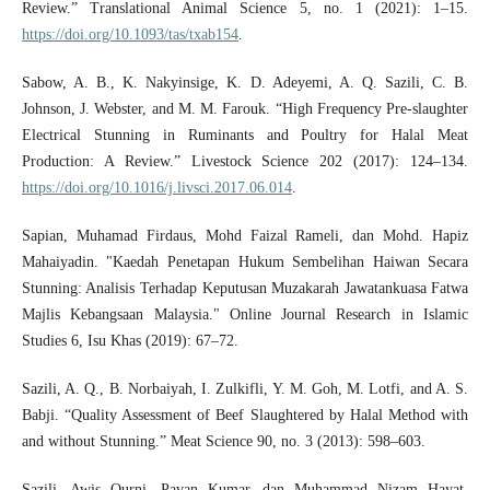
Review.” Translational Animal Science 5, no. 1 (2021): 1–15.
https://doi.org/10.1093/tas/txab154
.
Sabow, A. B., K. Nakyinsige, K. D. Adeyemi, A. Q. Sazili, C. B.
Johnson, J. Webster, and M. M. Farouk. “High Frequency Pre-slaughter
Electrical Stunning in Ruminants and Poultry for Halal Meat
Production: A Review.” Livestock Science 202 (2017): 124–134.
https://doi.org/10.1016/j.livsci.2017.06.014
.
Sapian, Muhamad Firdaus, Mohd Faizal Rameli, dan Mohd. Hapiz
Mahaiyadin. "Kaedah Penetapan Hukum Sembelihan Haiwan Secara
Stunning: Analisis Terhadap Keputusan Muzakarah Jawatankuasa Fatwa
Majlis Kebangsaan Malaysia." Online Journal Research in Islamic
Studies 6, Isu Khas (2019): 67–72.
Sazili, A. Q., B. Norbaiyah, I. Zulkifli, Y. M. Goh, M. Lotfi, and A. S.
Babji. “Quality Assessment of Beef Slaughtered by Halal Method with
and without Stunning.” Meat Science 90, no. 3 (2013): 598–603.
Sazili, Awis Qurni, Pavan Kumar, dan Muhammad Nizam Hayat.