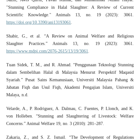
"Stunning Compliance in Halal Slaughter: A Review of Current
Scientific Knowledge." Animals 13, no. 19 (2023): 3061.
https://doi.org/10.3390/ani13193061
.
Shabir, G., et al. “A Review on Animal Welfare and Religious
Slaughter Practices.” Animals 13, no. 19 (2023): 3061.
https://www.mdpi.com/2076-2615/13/19/3061
.
Tuan Sidek, T. M., and R. Ahmad. “Penggunaan Teknologi Stunning
dalam Sembelihan Halal di Malaysia Menurut Perspektif Maqasid
Syariah.” Pusat Sains Kemanusiaan, Universiti Malaysia Pahang &
Jabatan Fiqh dan Usul Fiqh, Akademi Pengajian Islam, Universiti
Malaya, n.d.
Velarde, A., P. Rodriguez, A. Dalmau, C. Fuentes, P. Llonch, and K.
von Holleben. “Stunning and Slaughtering of Livestock: Welfare
Concerns.” Animal Welfare 19, no. 3 (2010): 281–287.
Zakaria, Z., and S. Z. Ismail. “The Development of Regulations