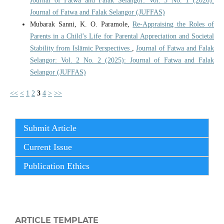
Journal of Fatwa and Falak Selangor: Vol. 3 No. 1 (2026):
Journal of Fatwa and Falak Selangor (JUFFAS)
Mubarak Sanni, K. O. Paramole,
Re-Appraising the Roles of
Parents in a Child’s Life for Parental Appreciation and Societal
Stability from Islāmic Perspectives
,
Journal of Fatwa and Falak
Selangor: Vol. 2 No. 2 (2025): Journal of Fatwa and Falak
Selangor (JUFFAS)
<<
<
1
2
3
4
>
>>
Submit Article
Current Issue
Publication Ethics
ARTICLE TEMPLATE