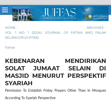
HOME
/
ARCHIVES
/
VOL. 1 NO. 1 (2024): JOURNAL OF FATWA AND FALAK
SELANGOR (JUFFAS)
/
Fatwa
KEBENARAN MENDIRIKAN
SOLAT JUMAAT SELAIN DI
MASJID MENURUT PERSPEKTIF
SYARIAH
Permission To Establish Friday Prayers Other Than In Mosques
According To Syariah Perspective