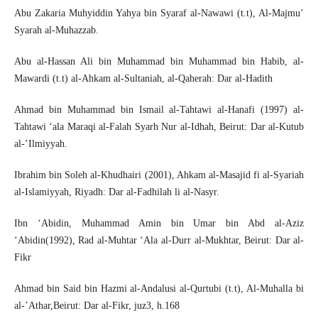
Abu Zakaria Muhyiddin Yahya bin Syaraf al-Nawawi (t.t), Al-Majmu’
Syarah al-Muhazzab.
Abu al-Hassan Ali bin Muhammad bin Muhammad bin Habib, al-
Mawardi (t.t) al-Ahkam al-Sultaniah, al-Qaherah: Dar al-Hadith
Ahmad bin Muhammad bin Ismail al-Tahtawi al-Hanafi (1997) al-
Tahtawi ‘ala Maraqi al-Falah Syarh Nur al-Idhah, Beirut: Dar al-Kutub
al-’Ilmiyyah.
Ibrahim bin Soleh al-Khudhairi (2001), Ahkam al-Masajid fi al-Syariah
al-Islamiyyah, Riyadh: Dar al-Fadhilah li al-Nasyr.
Ibn ‘Abidin, Muhammad Amin bin Umar bin Abd al-Aziz
‘Abidin(1992), Rad al-Muhtar ‘Ala al-Durr al-Mukhtar, Beirut: Dar al-
Fikr
Ahmad bin Said bin Hazmi al-Andalusi al-Qurtubi (t.t), Al-Muhalla bi
al-’Athar,Beirut: Dar al-Fikr, juz3, h.168