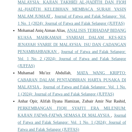
MALAYSIA: KAJIAN TAKHRĪJ AL-ḤADĪTH DAN FIQH
AL-ḤADĪTH KELEBIHAN MEMBACA SURAH YASIN
MALAM JUMAAT
,
Journal of Fatwa and Falak Selangor: Vol.
1 No. 1 (2024): Journal of Fatwa and Falak Selangor (JUFFAS)
Mohamad Aniq Aiman Alias,
ANALISIS TERHADAP BIDANG
KUASA MAHKAMAH SYARIAH DALAM KES-KES
JENAYAH SYARIE DI MALAYSIA: ISU DAN CADANGAN
PENAMBAHBAIKAN
,
Journal of Fatwa and Falak Selangor:
Vol. 1 No. 2 (2024): Journal of Fatwa and Falak Selangor
(JUFFAS)
Muhamad Mu'izz Abdullah,
MATA WANG KRIPTO:
CABARAN DALAM PENTADBIRAN ‎HARTA ‎PUSAKA DI
MALAYSIA
,
Journal of Fatwa and Falak Selangor: Vol. 1 No.
1 (2024): Journal of Fatwa and Falak Selangor (JUFFAS)
Anhar Opir, Alifah Ilyana Hamizan, Zubair Amir Nur Rashid,
PERKEMBANGAN FIQH SYAFI'I ERA MILENIUM:
KAJIAN FATWA-FATWA SEMASA DI MALAYSIA
,
Journal
of Fatwa and Falak Selangor: Vol. 1 No. 1 (2024): Journal of
Fatwa and Falak Selangor (JUFFAS)