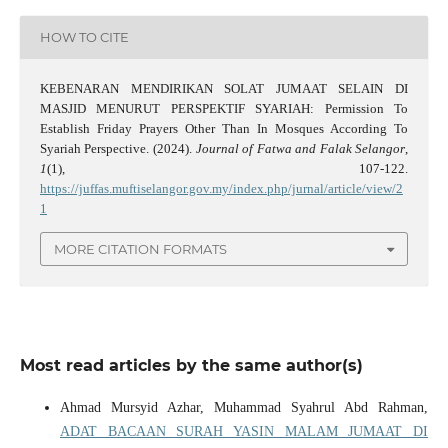
HOW TO CITE
KEBENARAN MENDIRIKAN SOLAT JUMAAT SELAIN DI
MASJID MENURUT PERSPEKTIF SYARIAH: Permission To
Establish Friday Prayers Other Than In Mosques According To
Syariah Perspective. (2024).
Journal of Fatwa and Falak Selangor
,
1
(1), 107-122.
https://juffas.muftiselangor.gov.my/index.php/jurnal/article/view/2
1
MORE CITATION FORMATS
Most read articles by the same author(s)
Ahmad Mursyid Azhar, Muhammad Syahrul Abd Rahman,
ADAT BACAAN SURAH YASIN MALAM JUMAAT DI