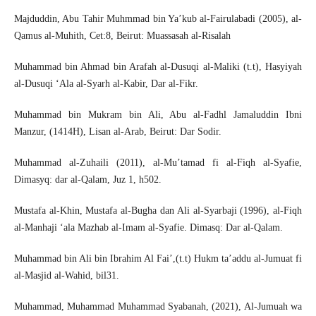
Majduddin, Abu Tahir Muhmmad bin Ya’kub al-Fairulabadi (2005), al-
Qamus al-Muhith, Cet:8, Beirut: Muassasah al-Risalah
Muhammad bin Ahmad bin Arafah al-Dusuqi al-Maliki (t.t), Hasyiyah
al-Dusuqi ‘Ala al-Syarh al-Kabir, Dar al-Fikr.
Muhammad bin Mukram bin Ali, Abu al-Fadhl Jamaluddin Ibni
Manzur, (1414H), Lisan al-Arab, Beirut: Dar Sodir.
Muhammad al-Zuhaili (2011), al-Mu’tamad fi al-Fiqh al-Syafie,
Dimasyq: dar al-Qalam, Juz 1, h502.
Mustafa al-Khin, Mustafa al-Bugha dan Ali al-Syarbaji (1996), al-Fiqh
al-Manhaji ‘ala Mazhab al-Imam al-Syafie. Dimasq: Dar al-Qalam.
Muhammad bin Ali bin Ibrahim Al Fai’,(t.t) Hukm ta’addu al-Jumuat fi
al-Masjid al-Wahid, bil31.
Muhammad, Muhammad Muhammad Syabanah, (2021), Al-Jumuah wa