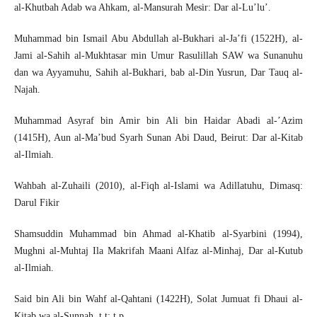
al-Khutbah Adab wa Ahkam, al-Mansurah Mesir: Dar al-Lu’lu’.
Muhammad bin Ismail Abu Abdullah al-Bukhari al-Ja’fi (1522H), al-
Jami al-Sahih al-Mukhtasar min Umur Rasulillah SAW wa Sunanuhu
dan wa Ayyamuhu, Sahih al-Bukhari, bab al-Din Yusrun, Dar Tauq al-
Najah.
Muhammad Asyraf bin Amir bin Ali bin Haidar Abadi al-’Azim
(1415H), Aun al-Ma’bud Syarh Sunan Abi Daud, Beirut: Dar al-Kitab
al-Ilmiah.
Wahbah al-Zuhaili (2010), al-Fiqh al-Islami wa Adillatuhu, Dimasq:
Darul Fikir
Shamsuddin Muhammad bin Ahmad al-Khatib al-Syarbini (1994),
Mughni al-Muhtaj Ila Makrifah Maani Alfaz al-Minhaj, Dar al-Kutub
al-Ilmiah.
Said bin Ali bin Wahf al-Qahtani (1422H), Solat Jumuat fi Dhaui al-
Kitab wa al-Sunnah, t.t: t.p.