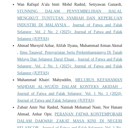
Wan Rafiqul A'ala binti Mohd Rashid, Setiyawan Gunardi,
STUNNING DALAM PENYEMBELIHAN HALAL
MENGIKUT TUNTUTAN SYARIAH DAN KEPERLUAN
INDUSTRI DI MALAYSIA
,
Journal of Fatwa and Falak
Selangor: Vol. 2 No. 2 (2025): Journal of Fatwa and Falak
Selangor (JUFFAS)
Ahmad Mursyid Azhar, Alifah Ilyana, Muhammad Aiman Akmal
,
Ilmu Tasawuf: Pensyariatan Serta Perkembangannya Di Tanah
Melayu Dan Selangor Darul Ehsan
,
Journal of Fatwa and Falak
Selangor: Vol. 2 No. 1 (2025): Journal of Fatwa and Falak
Selangor (JUFFAS)
Muhammad Khairi Mahyuddin,
MELURUS KEFAHAMAN
WAḤDAH AL-WUJŪD DALAM KONTEKS AKIDAH
,
Journal of Fatwa and Falak Selangor: Vol. 1 No. 1 (2024):
Journal of Fatwa and Falak Selangor (JUFFAS)
Zubair Amir Nur Rashid, Naimah Mohamad Nasir, Nor Hanani
Ahmad, Anhar Opir,
PERANAN FATWA KONTEMPORARI
DALAM DAKWAH ZAKAT MASA KINI DI NEGERI
SELANGOR
,
Journal of Fatwa and Falak Selangor: Vol. 1 No.